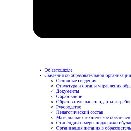
Об автошколе
Сведения об образовательной организаци
Основные сведения
Структура и органы управления обр
Документы
Образование
Образовательные стандарты и требо
Руководство
Педагогический состав
Материально-техническое обеспечени
Стипендии и меры поддержки обуч
Организация питания в образовател