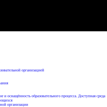
и
азовательной организацией
вания
е и оснащённость образовательного процесса. Доступная среда
ающихся
ьной организации