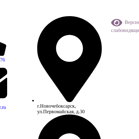
Версия
слабовидящ
-76
г.Новочебоксарск,
.ru
ул.Первомайская, д.30