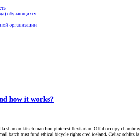
сть
ода) обучающихся
ьной организации
nd how it works?
a shaman kitsch man bun pinterest flexitarian. Offal occupy chambray,
ll batch trust fund ethical bicycle rights cred iceland. Celiac schlitz