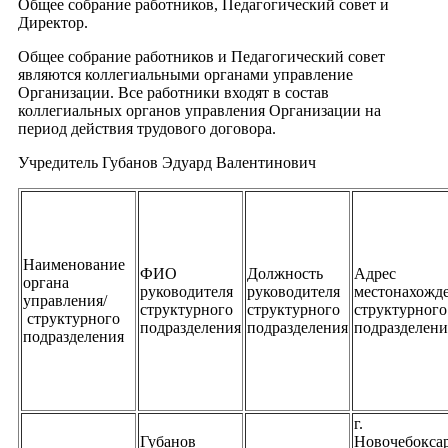
Общее собрание работников, Педагогический совет и
Директор.
Общее собрание работников и Педагогический совет
являются коллегиальными органами управление
Организации. Все работники входят в состав
коллегиальных органов управления Организации на
период действия трудового договора.
Учредитель Губанов Эдуард Валентинович
Наименование
ФИО
Должность
Адрес
органа
руководителя
руководителя
местонахожд
управления/
структурного
структурного
структурного
структурного
подразделения
подразделения
подразделени
подразделения
г.
Губанов
Новочебокса